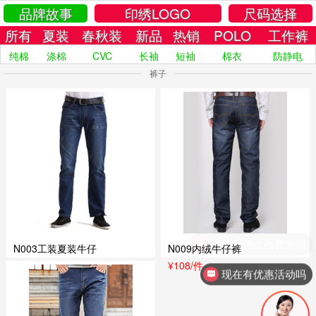
品牌故事
印绣LOGO
尺码选择
所有
夏装
春秋装
新品
热销
POLO
工作裤
纯棉
涤棉
CVC
长袖
短袖
棉衣
防静电
裤子
你们是怎么收费的呢
N003工装夏装牛仔
N009内绒牛仔裤
¥79
/件
¥108
/件
现在有优惠活动吗