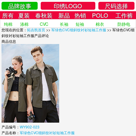
品牌故事
印绣LOGO
尺码选择
所有
夏装
春秋装
新品
热销
POLO
工作裤
纯棉
涤棉
CVC
长袖
短袖
棉衣
防静电
您现在的位置：
拓吉凯首页
>>
军绿色CVC细斜纹衬衫短袖工作服
>> 军绿色CVC细
斜纹衬衫短袖工作服产品评论
商品信息
产品编号：
WY902-023
产品名称：
军绿色CVC细斜纹衬衫短袖工作服