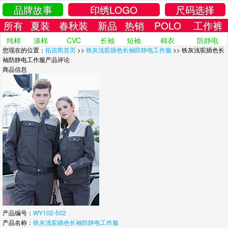
品牌故事
印绣LOGO
尺码选择
所有
夏装
春秋装
新品
热销
POLO
工作裤
纯棉
涤棉
CVC
长袖
短袖
棉衣
防静电
您现在的位置：
拓吉凯首页
>>
铁灰浅驼插色长袖防静电工作服
>> 铁灰浅驼插色长
袖防静电工作服产品评论
商品信息
产品编号：
WY102-502
产品名称：
铁灰浅驼插色长袖防静电工作服