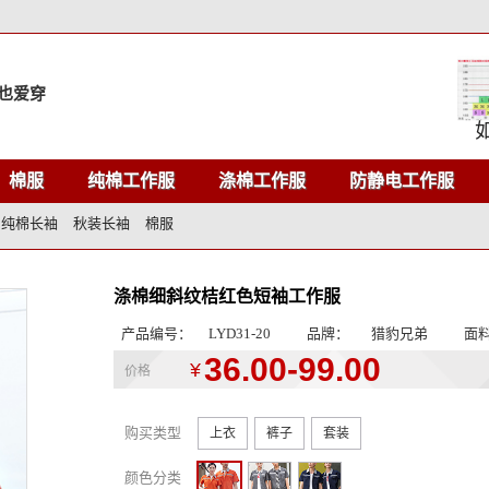
也爱穿
棉服
纯棉工作服
涤棉工作服
防静电工作服
纯棉长袖
秋装长袖
棉服
涤棉细斜纹桔红色短袖工作服
产品编号：
LYD31-20
品牌：
猎豹兄弟
面
36.00-99.00
¥
价格
购买类型
上衣
裤子
套装
颜色分类