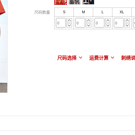
尺码数量
S
M
L
XL








尺码选择

运费计算

刺绣