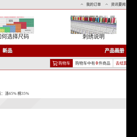
我的订单
资讯要闻
如何选择尺码
刺绣说明
新品
产品画册
购物车
购物车中有
0
件商品
去结算
料：
涤65% 棉35%